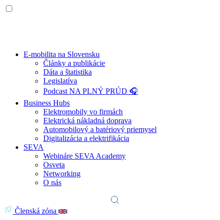
E-mobilita na Slovensku
Články a publikácie
Dáta a štatistika
Legislatíva
Podcast NA PLNÝ PRÚD 🎧
Business Hubs
Elektromobily vo firmách
Elektrická nákladná doprava
Automobilový a batériový priemysel
Digitalizácia a elektrifikácia
SEVA
Webináre SEVA Academy
Osveta
Networking
O nás
Členská zóna