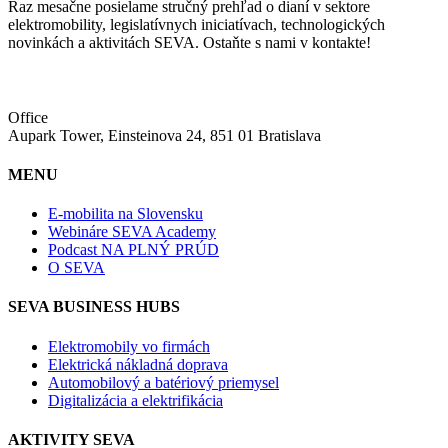
Raz mesačne posielame stručný prehľad o dianí v sektore
elektromobility, legislatívnych iniciatívach, technologických
novinkách a aktivitách SEVA. Ostaňte s nami v kontakte!
Office
Aupark Tower, Einsteinova 24, 851 01 Bratislava
MENU
E-mobilita na Slovensku
Webináre SEVA Academy
Podcast NA PLNÝ PRÚD
O SEVA
SEVA BUSINESS HUBS
Elektromobily vo firmách
Elektrická nákladná doprava
Automobilový a batériový priemysel
Digitalizácia a elektrifikácia
AKTIVITY SEVA