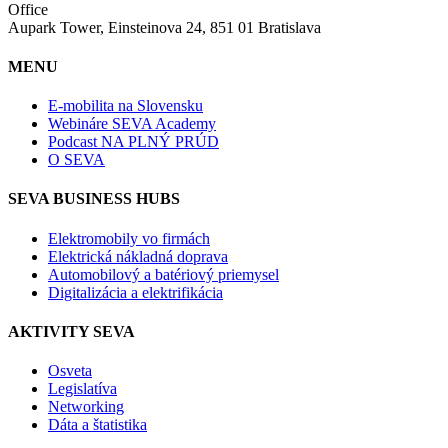
Office
Aupark Tower, Einsteinova 24, 851 01 Bratislava
MENU
E-mobilita na Slovensku
Webináre SEVA Academy
Podcast NA PLNÝ PRÚD
O SEVA
SEVA BUSINESS HUBS
Elektromobily vo firmách
Elektrická nákladná doprava
Automobilový a batériový priemysel
Digitalizácia a elektrifikácia
AKTIVITY SEVA
Osveta
Legislatíva
Networking
Dáta a štatistika