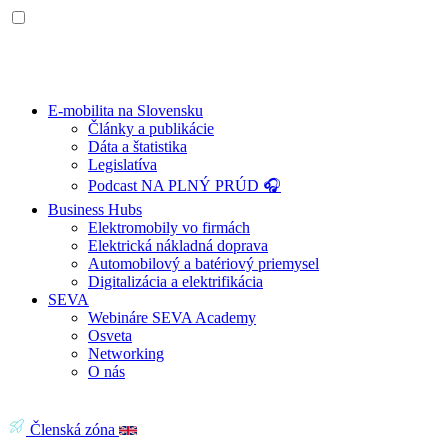
E-mobilita na Slovensku
Články a publikácie
Dáta a štatistika
Legislatíva
Podcast NA PLNÝ PRÚD 🎧
Business Hubs
Elektromobily vo firmách
Elektrická nákladná doprava
Automobilový a batériový priemysel
Digitalizácia a elektrifikácia
SEVA
Webináre SEVA Academy
Osveta
Networking
O nás
Členská zóna