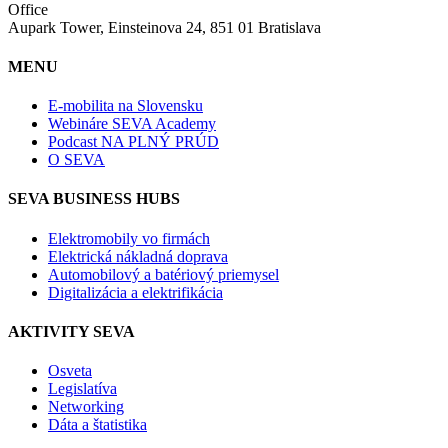
Office
Aupark Tower, Einsteinova 24, 851 01 Bratislava
MENU
E-mobilita na Slovensku
Webináre SEVA Academy
Podcast NA PLNÝ PRÚD
O SEVA
SEVA BUSINESS HUBS
Elektromobily vo firmách
Elektrická nákladná doprava
Automobilový a batériový priemysel
Digitalizácia a elektrifikácia
AKTIVITY SEVA
Osveta
Legislatíva
Networking
Dáta a štatistika