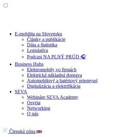
E-mobilita na Slovensku
Články a publikácie
Dáta a štatistika
Legislatíva
Podcast NA PLNÝ PRÚD 🎧
Business Hubs
Elektromobily vo firmách
Elektrická nákladná doprava
Automobilový a batériový priemysel
Digitalizácia a elektrifikácia
SEVA
Webináre SEVA Academy
Osveta
Networking
O nás
Členská zóna