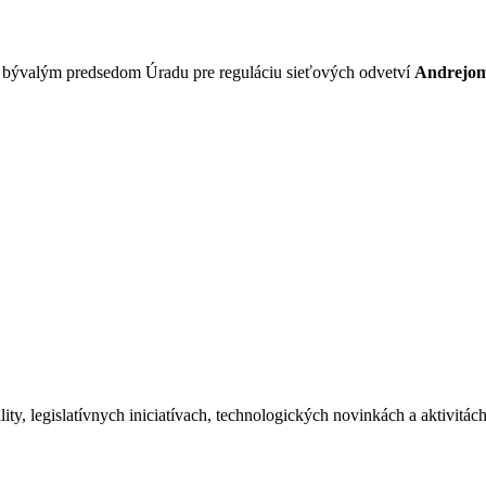
s bývalým predsedom Úradu pre reguláciu sieťových odvetví
Andrejom
ity, legislatívnych iniciatívach, technologických novinkách a aktivitá