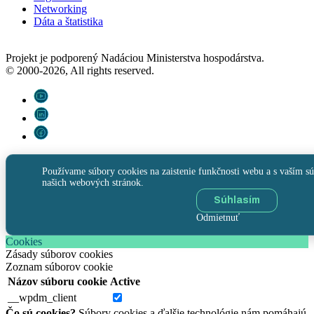
Networking
Dáta a štatistika
Projekt je podporený Nadáciou Ministerstva hospodárstva.
© 2000-2026, All rights reserved.
Používame súbory cookies na zaistenie funkčnosti webu a s vaším sú
našich webových stránok.
Súhlasím
Odmietnuť
Cookies
Zásady súborov cookies
Zoznam súborov cookie
Názov súboru cookie
Active
__wpdm_client
Čo sú cookies?
Súbory cookies a ďalšie technológie nám pomáhajú