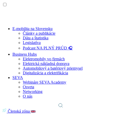
E-mobilita na Slovensku
Články a publikácie
Dáta a štatistika
Legislatíva
Podcast NA PLNÝ PRÚD 🎧
Business Hubs
Elektromobily vo firmách
Elektrická nákladná doprava
Automobilový a batériový priemysel
Digitalizácia a elektrifikácia
SEVA
Webináre SEVA Academy
Osveta
Networking
O nás
Členská zóna