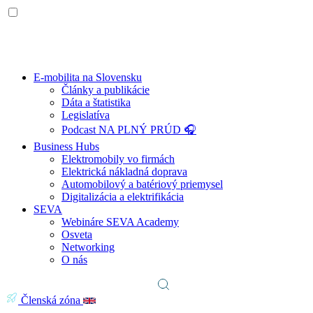
E-mobilita na Slovensku
Články a publikácie
Dáta a štatistika
Legislatíva
Podcast NA PLNÝ PRÚD 🎧
Business Hubs
Elektromobily vo firmách
Elektrická nákladná doprava
Automobilový a batériový priemysel
Digitalizácia a elektrifikácia
SEVA
Webináre SEVA Academy
Osveta
Networking
O nás
Členská zóna