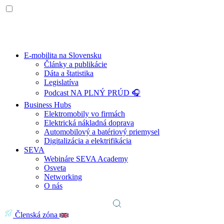
E-mobilita na Slovensku
Články a publikácie
Dáta a štatistika
Legislatíva
Podcast NA PLNÝ PRÚD 🎧
Business Hubs
Elektromobily vo firmách
Elektrická nákladná doprava
Automobilový a batériový priemysel
Digitalizácia a elektrifikácia
SEVA
Webináre SEVA Academy
Osveta
Networking
O nás
Členská zóna