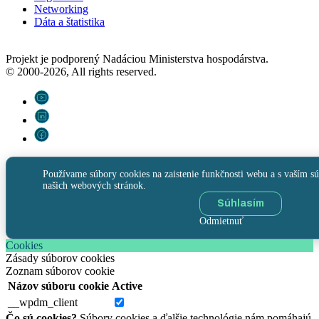
Networking
Dáta a štatistika
Projekt je podporený Nadáciou Ministerstva hospodárstva.
© 2000-2026, All rights reserved.
Používame súbory cookies na zaistenie funkčnosti webu a s vaším sú
našich webových stránok.
Súhlasím
Odmietnuť
Cookies
Zásady súborov cookies
Zoznam súborov cookie
Názov súboru cookie
Active
__wpdm_client
Čo sú cookies?
Súbory cookies a ďalšie technológie nám pomáhajú