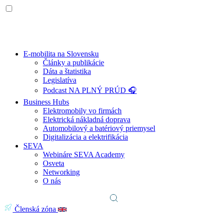
E-mobilita na Slovensku
Články a publikácie
Dáta a štatistika
Legislatíva
Podcast NA PLNÝ PRÚD 🎧
Business Hubs
Elektromobily vo firmách
Elektrická nákladná doprava
Automobilový a batériový priemysel
Digitalizácia a elektrifikácia
SEVA
Webináre SEVA Academy
Osveta
Networking
O nás
Členská zóna