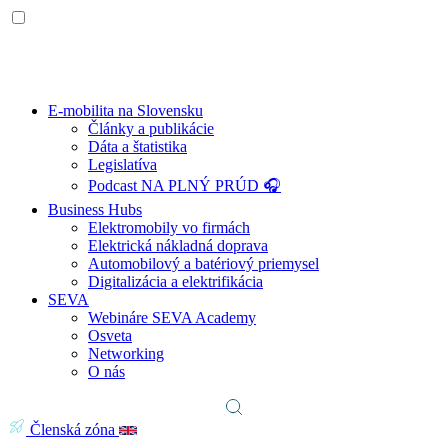
E-mobilita na Slovensku
Články a publikácie
Dáta a štatistika
Legislatíva
Podcast NA PLNÝ PRÚD 🎧
Business Hubs
Elektromobily vo firmách
Elektrická nákladná doprava
Automobilový a batériový priemysel
Digitalizácia a elektrifikácia
SEVA
Webináre SEVA Academy
Osveta
Networking
O nás
Členská zóna