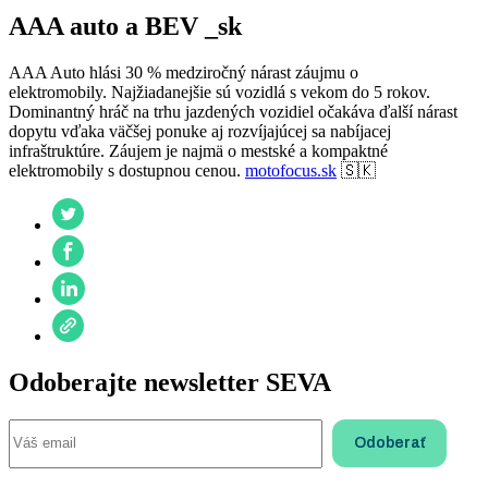
AAA auto a BEV _sk
AAA Auto hlási 30 % medziročný nárast záujmu o
elektromobily. Najžiadanejšie sú vozidlá s vekom do 5 rokov.
Dominantný hráč na trhu jazdených vozidiel očakáva ďalší nárast
dopytu vďaka väčšej ponuke aj rozvíjajúcej sa nabíjacej
infraštruktúre. Záujem je najmä o mestské a kompaktné
elektromobily s dostupnou cenou.
motofocus.sk
🇸🇰
Odoberajte newsletter SEVA