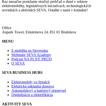
Raz mesačne posielame stručný prehľad o dianí v sektore
elektromobility, legislatívnych iniciatívach, technologických
novinkách a aktivitách SEVA. Ostaňte s nami v kontakte!
Office
Aupark Tower, Einsteinova 24, 851 01 Bratislava
MENU
E-mobilita na Slovensku
Webináre SEVA Academy
Podcast NA PLNÝ PRÚD
O SEVA
SEVA BUSINESS HUBS
Elektromobily vo firmách
Elektrická nákladná doprava
Automobilový a batériový priemysel
Digitalizácia a elektrifikácia
AKTIVITY SEVA