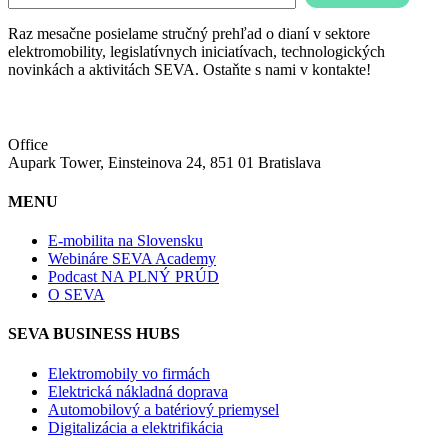
Raz mesačne posielame stručný prehľad o dianí v sektore
elektromobility, legislatívnych iniciatívach, technologických
novinkách a aktivitách SEVA. Ostaňte s nami v kontakte!
Office
Aupark Tower, Einsteinova 24, 851 01 Bratislava
MENU
E-mobilita na Slovensku
Webináre SEVA Academy
Podcast NA PLNÝ PRÚD
O SEVA
SEVA BUSINESS HUBS
Elektromobily vo firmách
Elektrická nákladná doprava
Automobilový a batériový priemysel
Digitalizácia a elektrifikácia