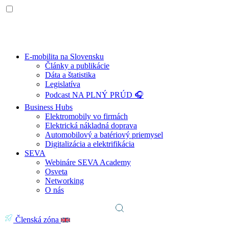
E-mobilita na Slovensku
Články a publikácie
Dáta a štatistika
Legislatíva
Podcast NA PLNÝ PRÚD 🎧
Business Hubs
Elektromobily vo firmách
Elektrická nákladná doprava
Automobilový a batériový priemysel
Digitalizácia a elektrifikácia
SEVA
Webináre SEVA Academy
Osveta
Networking
O nás
Členská zóna