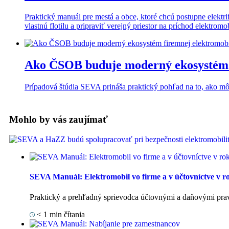
Praktický manuál pre mestá a obce, ktoré chcú postupne elektri
vlastnú flotilu a pripraviť verejný priestor na príchod elektromob
Ako ČSOB buduje moderný ekosystém f
Prípadová štúdia SEVA prináša praktický pohľad na to, ako môže 
Mohlo by vás zaujímať
SEVA Manuál: Elektromobil vo firme a v účtovníctve v r
Praktický a prehľadný sprievodca účtovnými a daňovými pravi
< 1
min čítania