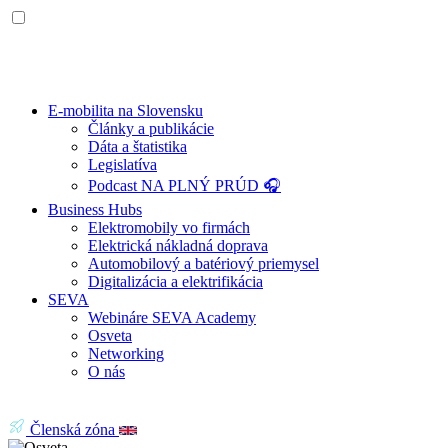
E-mobilita na Slovensku
Články a publikácie
Dáta a štatistika
Legislatíva
Podcast NA PLNÝ PRÚD 🎧
Business Hubs
Elektromobily vo firmách
Elektrická nákladná doprava
Automobilový a batériový priemysel
Digitalizácia a elektrifikácia
SEVA
Webináre SEVA Academy
Osveta
Networking
O nás
Členská zóna