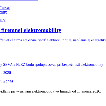
fikovať
ility
iremnej elektromobility
veľká firma efektívne riadiť elektrickú flotilu, nabíjanie aj energeti
SEVA a HaZZ budú spolupracovať pri bezpečnosti elektromobility
oku 2026
dlami pri využívaní elektromobilov vo firmách od 1. januára 2026.