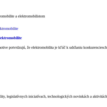
tromobilite a elektromobilistom
ektromobilite
ive potvrdzujú, že elektromobilita je kľúč k udržaniu konkurenciescho
ity, legislatívnych iniciatívach, technologických novinkách a aktivitá