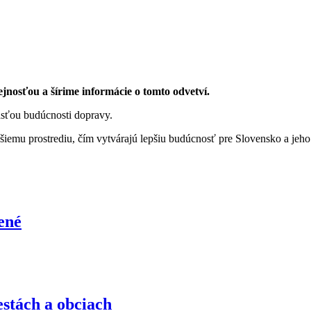
jnosťou a šírime informácie o tomto odvetví.
časťou budúcnosti dopravy.
ejšiemu prostrediu, čím vytvárajú lepšiu budúcnosť pre Slovensko a jeh
ené
tách a obciach