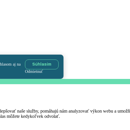
úhlasom aj na
Súhlasím
Odmietnuť
 zlepšovať naše služby, pomáhajú nám analyzovať výkon webu a umož
úhlas môžete kedykoľvek odvolať.