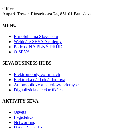
Office
Aupark Tower, Einsteinova 24, 851 01 Bratislava
MENU
E-mobilita na Slovensku
Webináre SEVA Academy
Podcast NA PLNÝ PRÚD
O SEVA
SEVA BUSINESS HUBS
Elektromobily vo firmách
Elektrická nákladná doprava
Automobilový a batériový priemysel
Digitalizácia a elektrifikácia
AKTIVITY SEVA
Osveta
Legislatíva
Networking
Dáta a štatistika