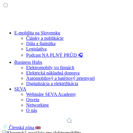
E-mobilita na Slovensku
Články a publikácie
Dáta a štatistika
Legislatíva
Podcast NA PLNÝ PRÚD 🎧
Business Hubs
Elektromobily vo firmách
Elektrická nákladná doprava
Automobilový a batériový priemysel
Digitalizácia a elektrifikácia
SEVA
Webináre SEVA Academy
Osveta
Networking
O nás
Členská zóna