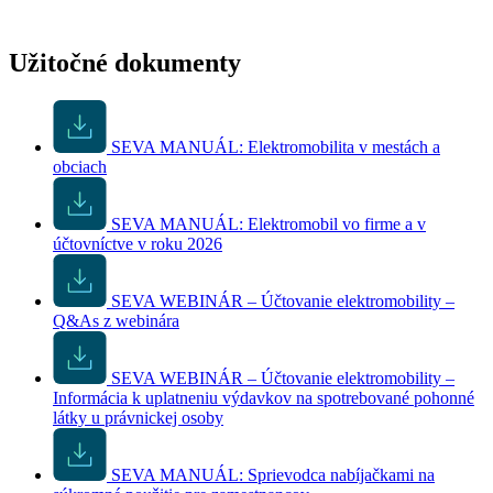
Užitočné dokumenty
SEVA MANUÁL: Elektromobilita v mestách a
obciach
SEVA MANUÁL: Elektromobil vo firme a v
účtovníctve v roku 2026
SEVA WEBINÁR – Účtovanie elektromobility –
Q&As z webinára
SEVA WEBINÁR – Účtovanie elektromobility –
Informácia k uplatneniu výdavkov na spotrebované pohonné
látky u právnickej osoby
SEVA MANUÁL: Sprievodca nabíjačkami na