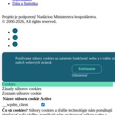
Dáta a štatistika
Projekt je podporený Nadáciou Ministerstva hospodárstva.
© 2000-2026, All rights reserved.
Používame súbory cookies na zaistenie funkčnosti webu a s vaším sú
našich webových stránok.
Súhlasím
Odmietnuť
Cookies
Zásady súborov cookies
Zoznam súborov cookie
Názov súboru cookie
Active
__wpdm_client
Čo sú cookies?
Súbory cookies a ďalšie technológie nám pomáhajú
zlepšovať naše služby, pomáhajú nám analyzovať výkon webu a