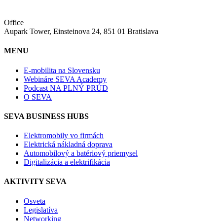
Office
Aupark Tower, Einsteinova 24, 851 01 Bratislava
MENU
E-mobilita na Slovensku
Webináre SEVA Academy
Podcast NA PLNÝ PRÚD
O SEVA
SEVA BUSINESS HUBS
Elektromobily vo firmách
Elektrická nákladná doprava
Automobilový a batériový priemysel
Digitalizácia a elektrifikácia
AKTIVITY SEVA
Osveta
Legislatíva
Networking