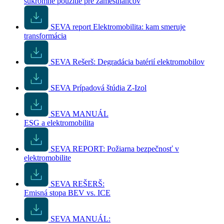
súkromné použitie pre zamestnancov
SEVA report Elektromobilita: kam smeruje
transformácia
SEVA Rešerš: Degradácia batérií elektromobilov
SEVA Prípadová štúdia Z-Izol
SEVA MANUÁL
ESG a elektromobilita
SEVA REPORT: Požiarna bezpečnosť v
elektromobilite
SEVA REŠERŠ:
Emisná stopa BEV vs. ICE
SEVA MANUÁL: