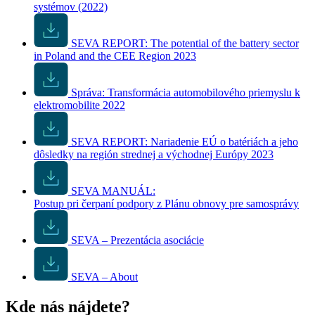
systémov (2022)
SEVA REPORT: The potential of the battery sector
in Poland and the CEE Region 2023
Správa: Transformácia automobilového priemyslu k
elektromobilite 2022
SEVA REPORT: Nariadenie EÚ o batériách a jeho
dôsledky na región strednej a východnej Európy 2023
SEVA MANUÁL:
Postup pri čerpaní podpory z Plánu obnovy pre samosprávy
SEVA – Prezentácia asociácie
SEVA – About
Kde nás nájdete?