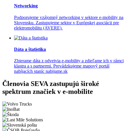
Networking
Podporujeme vzájomný networking v sektore e-mobility na
Slovensku. Zastupujeme sektor v Európskej asociácii pre
elektromobilitu (AVERE).
Dáta a štatistika
Zbierame dáta z odvetvia e-mobility a zdieľame ich v rámci
klastra a s partnermi. Prevádzkujeme mapový portál
nabíjacích staníc nabijame.sk
Členovia SEVA zastupujú široké
spektrum značiek v e-mobilite