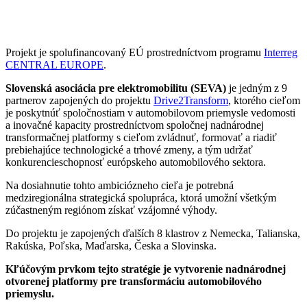
Projekt je spolufinancovaný EÚ prostredníctvom programu
Interreg
CENTRAL EUROPE
.
Slovenská asociácia pre elektromobilitu (SEVA)
je jedným z 9
partnerov zapojených do projektu
Drive2Transform
, ktorého cieľom
je poskytnúť spoločnostiam v automobilovom priemysle vedomosti
a inovačné kapacity prostredníctvom spoločnej nadnárodnej
transformačnej platformy s cieľom zvládnuť, formovať a riadiť
prebiehajúce technologické a trhové zmeny, a tým udržať
konkurencieschopnosť európskeho automobilového sektora.
Na dosiahnutie tohto ambiciózneho cieľa je potrebná
medziregionálna strategická spolupráca, ktorá umožní všetkým
zúčastneným regiónom získať vzájomné výhody.
Do projektu je zapojených ďalších 8 klastrov z Nemecka, Talianska,
Rakúska, Poľska, Maďarska, Česka a Slovinska.
Kľúčovým prvkom tejto stratégie je vytvorenie nadnárodnej
otvorenej platformy pre transformáciu automobilového
priemyslu.