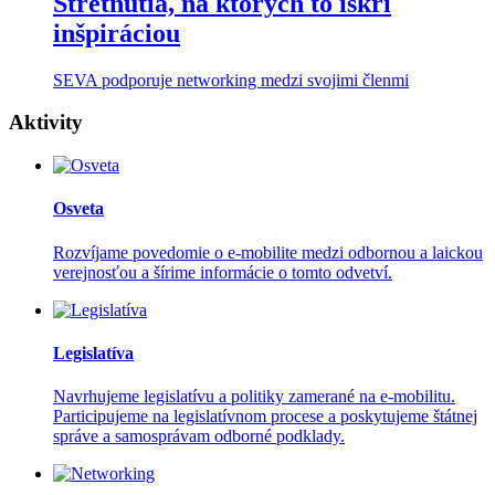
Stretnutia, na ktorých to iskrí
inšpiráciou
SEVA podporuje networking medzi svojimi členmi
Aktivity
Osveta
Rozvíjame povedomie o e-mobilite medzi odbornou a laickou
verejnosťou a šírime informácie o tomto odvetví.
Legislatíva
Navrhujeme legislatívu a politiky zamerané na e-mobilitu.
Participujeme na legislatívnom procese a poskytujeme štátnej
správe a samosprávam odborné podklady.