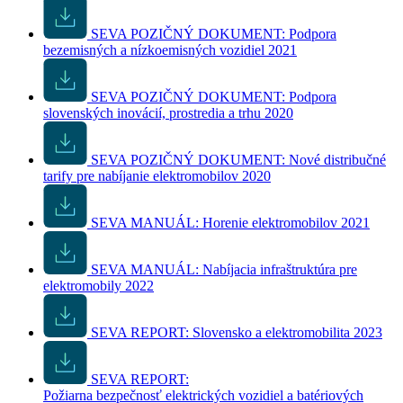
SEVA POZIČNÝ DOKUMENT: Podpora
bezemisných a nízkoemisných vozidiel 2021
SEVA POZIČNÝ DOKUMENT: Podpora
slovenských inovácií, prostredia a trhu 2020
SEVA POZIČNÝ DOKUMENT: Nové distribučné
tarify pre nabíjanie elektromobilov 2020
SEVA MANUÁL: Horenie elektromobilov 2021
SEVA MANUÁL: Nabíjacia infraštruktúra pre
elektromobily 2022
SEVA REPORT: Slovensko a elektromobilita 2023
SEVA REPORT:
Požiarna bezpečnosť elektrických vozidiel a batériových