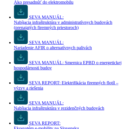
Ako presadnúť do elektromobilu
SEVA MANUÁL:
Nabíjacia infraštruktúra v administratívnych budovách
(prenajatých firemných priestoroch)
SEVA MANUÁL:
Nariadenie AFIR o alternatívnych palivách
SEVA MANUÁL: Smernica EPBD o energetickej
hospodárnosti budov
SEVA REPORT: Elektrifikácia firemných flotíl –
výzvy a riešenia
SEVA MANUÁL:
Nabíjacia infraštruktúra v rezidenčných budovách
SEVA REPORT:
Ekosystém e-mobility na Slovensku