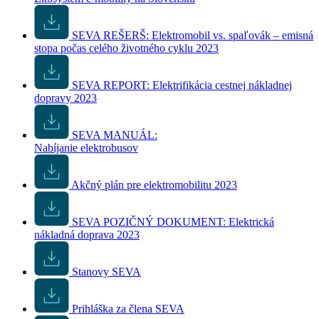
SEVA REŠERŠ: Elektromobil vs. spaľovák – emisná
stopa počas celého životného cyklu 2023
SEVA REPORT: Elektrifikácia cestnej nákladnej
dopravy 2023
SEVA MANUÁL:
Nabíjanie elektrobusov
Akčný plán pre elektromobilitu 2023
SEVA POZIČNÝ DOKUMENT: Elektrická
nákladná doprava 2023
Stanovy SEVA
Prihláška za člena SEVA