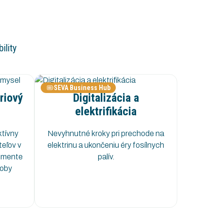
ility
SEVA Business Hub
riový
Digitalizácia a
elektrifikácia
ktívny
Nevyhnutné kroky pri prechode na
eľov v
elektrinu a ukončeniu éry fosílnych
gmente
palív.
roby