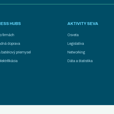
NESS HUBS
AKTIVITY SEVA
o firmách
Osveta
ladná doprava
Legislatíva
 batériový priemysel
Networking
lektrifikácia
Dáta a štatistika