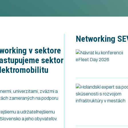
Networking
Networking S
working v sektore
Zastupujeme sektor
lektromobilitu
ermi, univerzitami, zväzmi a
vitách zameraných na podporu
stejšiemu a udržateľnejšiemu
 Slovensko a jeho obyvateľov.