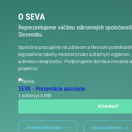
verejnosťou a šírime informácie o
Partici
O SEVA
tomto odvetví.
procese
správe 
Reprezentujeme väčšinu súkromných spoločností 
podklad
Slovensku.
Spoločne pracujeme na zdravom a férovom podnikateľ
legislatívne návrhy ministerstvám a štátnym orgánom
a širokou verejnosťou. Podporujeme domáce inovácie 
projektov.
SEVA - Prezentácia asociácie
1 súbor(y)
3 MB
STIAHNUŤ
Chcem vedieť viac
Stať sa členom