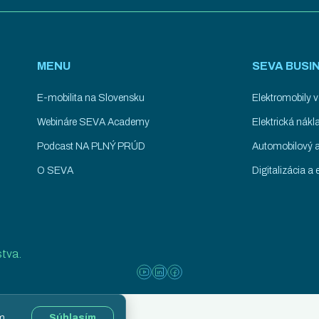
MENU
SEVA BUSI
E-mobilita na Slovensku
Elektromobily v
Webináre SEVA Academy
Elektrická nák
Podcast NA PLNÝ PRÚD
Automobilový a
O SEVA
Digitalizácia a e
stva.
ím
Súhlasím