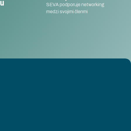
SEVA podporuje networking
medzi svojimi členmi