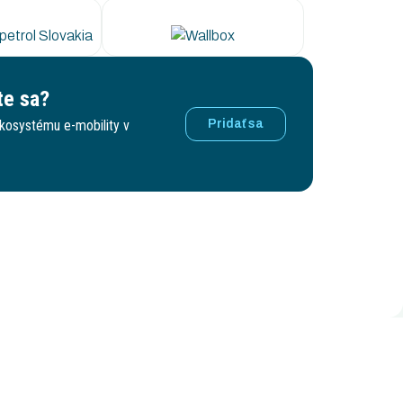
te sa?
ekosystému e-mobility v
Pridať sa