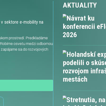
AKTUALITY
pujeme na legislatívnom
Zastupujeme sektor v Európ
 a poskytujeme štátnej
asociácii pre elektromobilitu
a samosprávam odborné
(AVERE).
v sektore e-mobility na
y.
skom prostredí. Predkladáme
. Robíme osvetu medzi odbornou
a zapájame sa do rozvojových