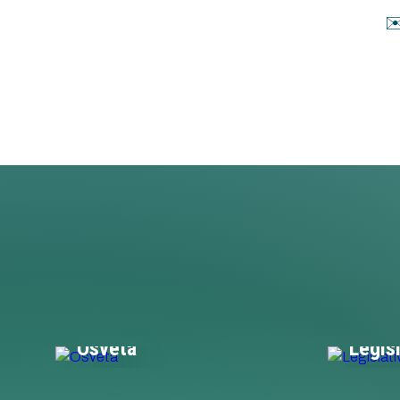
️️
Osveta
Legis
Rozvíjame povedomie o e-mobilite
Navrhuje
medzi odbornou a laickou
zameran