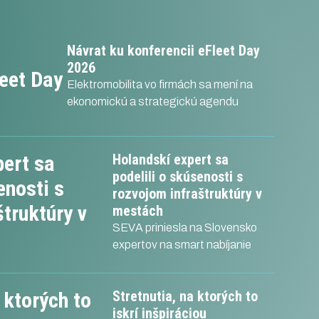
skej
partnermi. Prevádzkujeme mapový
portál nabíjacích staníc nabijame.sk
Návrat ku konferencii eFleet Day
2026
Elektromobilita vo firmách sa mení na
ekonomickú a strategickú agendu
Holandskí expert sa
podelili o skúsenosti s
rozvojom infraštruktúry v
mestách
SEVA priniesla na Slovensko
expertov na smart nabíjanie
Stretnutia, na ktorých to
iskrí inšpiráciou