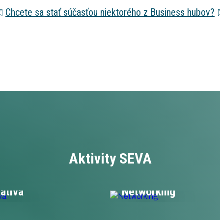
✉️
Chcete sa stať súčasťou niektorého z Business hubov?
Aktivity SEVA
latíva
Networking
me legislatívu a politiky
Podporujeme vzájomný netw
é na e-mobilitu.
v sektore e-mobility na Slov