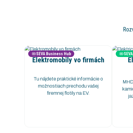
Rozv
SEVA Business Hub
SEVA
Elektromobily vo firmách
E
Tu nájdete praktické informácie o
MHD,
možnostiach prechodu vašej
kami
firemnej flotily na EV.
ja