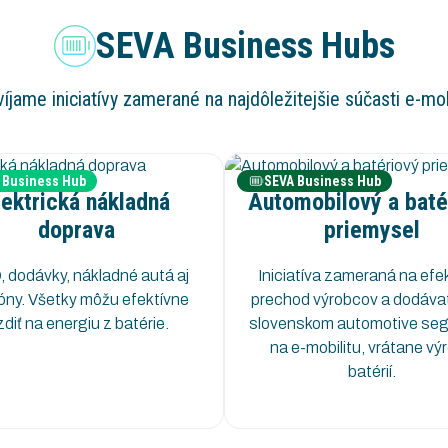
SEVA Business Hubs
íjame iniciatívy zamerané na najdôležitejšie súčasti e-mob
 Business Hub
SEVA Business Hub
lektrická nákladná
Automobilový a baté
doprava
priemysel
 dodávky, nákladné autá aj
Iniciatíva zameraná na efe
óny. Všetky môžu efektívne
prechod výrobcov a dodávat
zdiť na energiu z batérie.
slovenskom automotive se
na e-mobilitu, vrátane vý
batérií.