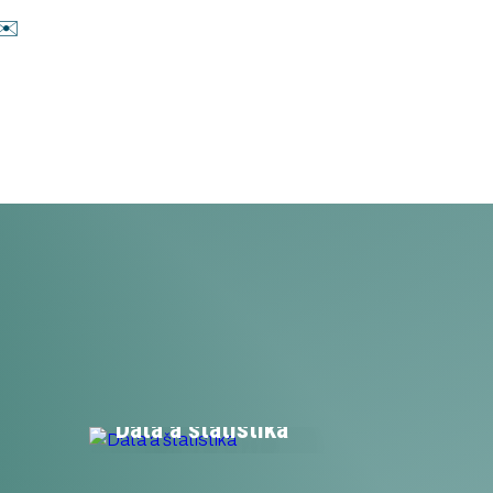
✉️
Dáta a štatistika
orking
Zbierame dáta z odvetvia e-mobility
ensku.
a zdieľame ich v rámci klastra a s