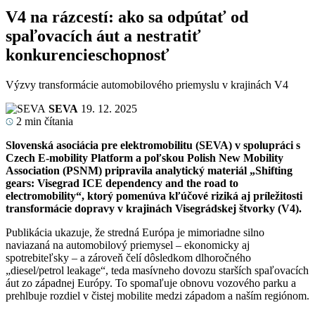
V4 na rázcestí: ako sa odpútať od
spaľovacích áut a nestratiť
konkurencieschopnosť
Výzvy transformácie automobilového priemyslu v krajinách V4
SEVA
19. 12. 2025
2
min čítania
Slovenská asociácia pre elektromobilitu (SEVA) v spolupráci s
Czech E-mobility Platform a poľskou Polish New Mobility
Association (PSNM) pripravila analytický materiál „Shifting
gears: Visegrad ICE dependency and the road to
electromobility“, ktorý pomenúva kľúčové riziká aj príležitosti
transformácie dopravy v krajinách Visegrádskej štvorky (V4).
Publikácia ukazuje, že stredná Európa je mimoriadne silno
naviazaná na automobilový priemysel – ekonomicky aj
spotrebiteľsky – a zároveň čelí dôsledkom dlhoročného
„diesel/petrol leakage“, teda masívneho dovozu starších spaľovacích
áut zo západnej Európy. To spomaľuje obnovu vozového parku a
prehlbuje rozdiel v čistej mobilite medzi západom a naším regiónom.