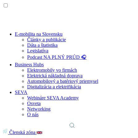
E-mobilita na Slovensku
Články a publikácie
Dáta a štatistika
Legislatíva
Podcast NA PLNÝ PRÚD 🎧
Business Hubs
Elektromobily vo firmách
Elektrická nákladná doprava
Automobilový a batériový priemysel
Digitalizácia a elektrifikácia
SEVA
Webináre SEVA Academy
Osveta
Networking
O nás
Členská zóna