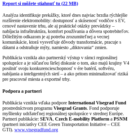
Report si môžete stiahnuť tu (22 MB)
Analýza identifikuje prekážky, ktoré dnes najviac brzdia rýchlejšie
rozšírenie elektromobility: dostupnosť a skúsenosť vodičov s EV,
cenové nastavenie trhu, ale aj praktické otázky prevádzky –
nabíjacia infraštruktúra, komfort používania a dôvera spotrebiteľov.
Dôležitým odkazom je aj potreba zrozumiteľnej a vecnej
komunikácie, ktorá vysvetľuje dôvody transformácie, pracuje s
dátami a odstraňuje mýty, namiesto „diktovania“ zmien.
Publikácia vznikla ako partnerský výstup v rámci regionálnej
spolupráce a je súčasťou širšej diskusie o tom, ako majú krajiny V4
posilniť svoju konkurencieschopnosť v ére batérií, softvéru,
nabíjania a inteligentných sietí – a ako pritom minimalizovať riziká
pre pracovné miesta a exportné trhy.
Podpora a partneri
Publikácia vznikla vďaka podpore
International Visegrad Fund
prostredníctvom programu
Visegrad Grants
. Fond podporuje
myšlienky udržateľnej regionálnej spolupráce v strednej Európe.
Partneri publikácie:
SEVA
,
Czech E-mobility Platform
a
PSNM
(partneri iniciatívy CEE Green Transportation Initiative – CEE
GTI).
www.visegradfund.org