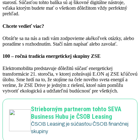
starostí. Súčasťou tohto balíka sú aj šikovné digitálne nástroje,
vďaka ktorým budete mať o všetkom dôležitom vždy perfektný
prehľad.
Chcete vedieť viac?
Obráťte sa na nás a radi vám zodpovieme akékoľvek otázky, alebo
poradíme s rozhodnutím. Stačí nám napísať alebo zavolať.
100 – ročná tradícia energetickej skupiny ZSE
Elektromobilita predstavuje dôležitú súčasť energetickej
transformácie 21. storočia, v ktorej zohrávajú E.ON aj ZSE kľúčovú
úlohu. Sme hrdí na to, že stojíme na čele nového sveta energií a
veríme, že ZSE Drive je jedným z riešení, ktoré nám pomôžu
vytvoriť ekologickú a udržateľnú budúcnosť pre všetkých.
Strieborným partnerom tohto SEVA
Business Hubu je ČSOB Leasing
ČSOB Leasing je súčasťou ČSOB finančnej
skupiny