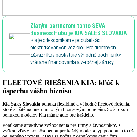
Zlatým partnerom tohto SEVA
Business Hubu je KIA SALES SLOVAKIA
Kia je priekopníkom v popularizácii
elektrifikovaných vozidiel. Pre firemných
zákazníkov poskytuje výhodné podmienky
vrátane financovania a 7-ročnej záruky.
FLEETOVÉ RIEŠENIA KIA: kľúč k
úspechu vášho biznisu
Kia Sales Slovakia
ponúka flexibilné a výhodné fleetové riešenia,
ktoré sú šité na mieru mnohým biznisovým potrebám. So širokou
ponukou modelov Kia máme auto pre každého.
Ponúkame atraktívne zvýhodnenia pre firmy a živnostníkov s
výškou zľavy prispôsobenou pre každý model a typ pohonu, a to už
od jedného vozidla. Zľava sa počíta z cenníkovej ceny, čím