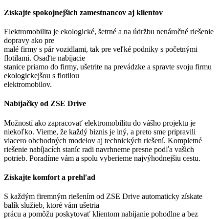
Získajte spokojnejších zamestnancov aj klientov
Elektromobilita je ekologické, šetrné a na údržbu nenáročné riešenie
dopravy ako pre
malé firmy s pár vozidlami, tak pre veľké podniky s početnými
flotilami. Osaďte nabíjacie
stanice priamo do firmy, ušetrite na prevádzke a spravte svoju firmu
ekologickejšou s flotilou
elektromobilov.
Nabíjačky od ZSE Drive
Možností ako zapracovať elektromobilitu do vášho projektu je
niekoľko. Vieme, že každý biznis je iný, a preto sme pripravili
viacero obchodných modelov aj technických riešení. Kompletné
riešenie nabíjacích staníc radi navrhneme presne podľa vašich
potrieb. Poradíme vám a spolu vyberieme najvýhodnejšiu cestu.
Získajte komfort a prehľad
S každým firemným riešením od ZSE Drive automaticky získate
balík služieb, ktoré vám ušetria
prácu a pomôžu poskytovať klientom nabíjanie pohodlne a bez