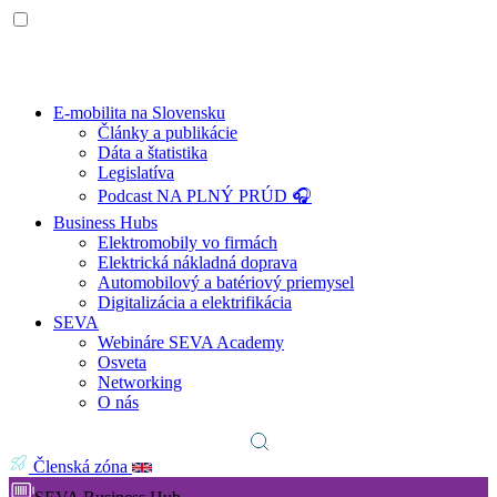
E-mobilita na Slovensku
Články a publikácie
Dáta a štatistika
Legislatíva
Podcast NA PLNÝ PRÚD 🎧
Business Hubs
Elektromobily vo firmách
Elektrická nákladná doprava
Automobilový a batériový priemysel
Digitalizácia a elektrifikácia
SEVA
Webináre SEVA Academy
Osveta
Networking
O nás
Členská zóna