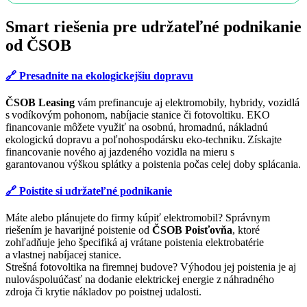
Smart riešenia pre udržateľné podnikanie
od ČSOB
🔗 Presadnite na ekologickejšiu dopravu
ČSOB Leasing
vám prefinancuje aj elektromobily, hybridy, vozidlá
s vodíkovým pohonom, nabíjacie stanice či fotovoltiku. EKO
financovanie môžete využiť na osobnú, hromadnú, nákladnú
ekologickú dopravu a poľnohospodársku eko-techniku. Získajte
financovanie nového aj jazdeného vozidla na mieru s
garantovanou výškou splátky a poistenia počas celej doby splácania.
🔗 Poistite si udržateľné podnikanie
Máte alebo plánujete do firmy kúpiť elektromobil? Správnym
riešením je havarijné poistenie od
ČSOB Poisťovňa
, ktoré
zohľadňuje jeho špecifiká aj vrátane poistenia elektrobatérie
a vlastnej nabíjacej stanice.
Strešná fotovoltika na firemnej budove? Výhodou jej poistenia je aj
nulová​​​spoluúčasť na dodanie elektrickej energie z náhradného
zdroja či krytie nákladov po poistnej udalosti.