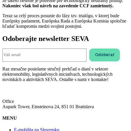
že takéto riešenie je potrebné pre technologicky neutrálny prístup.
Nakoniec však bol návrh na zavedenie CCF zamietnutý.
Teraz sa celý proces posunie do fázy tzv. trialógu, v ktorej bude
Európsky parlament, Európska Rada a Európska Komisia spoločne
hľadať kompromis medzi svojimi postojmi.
Odoberajte newsletter SEVA
Raz mesačne posielame stručný prehľad o dianí v sektore
elektromobility, legislatívnych iniciatívach, technologických
novinkách a aktivitách SEVA. Ostaňte s nami v kontakte!
Office
Aupark Tower, Einsteinova 24, 851 01 Bratislava
MENU
E-mobilita na Slovensku