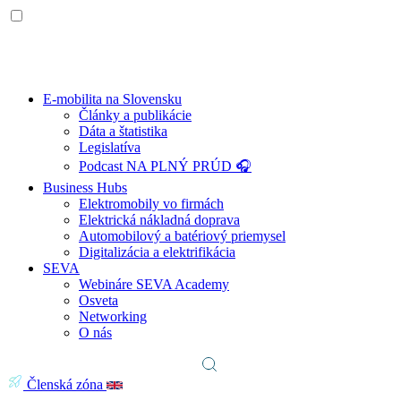
E-mobilita na Slovensku
Články a publikácie
Dáta a štatistika
Legislatíva
Podcast NA PLNÝ PRÚD 🎧
Business Hubs
Elektromobily vo firmách
Elektrická nákladná doprava
Automobilový a batériový priemysel
Digitalizácia a elektrifikácia
SEVA
Webináre SEVA Academy
Osveta
Networking
O nás
Členská zóna