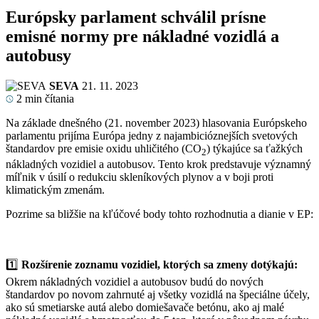
Európsky parlament schválil prísne
emisné normy pre nákladné vozidlá a
autobusy
SEVA
21. 11. 2023
2
min čítania
Na základe dnešného (21. november 2023) hlasovania Európskeho
parlamentu prijíma Európa jedny z najambicióznejších svetových
štandardov pre emisie oxidu uhličitého (CO
) týkajúce sa ťažkých
2
nákladných vozidiel a autobusov. Tento krok predstavuje významný
míľnik v úsilí o redukciu skleníkových plynov a v boji proti
klimatickým zmenám.
Pozrime sa bližšie na kľúčové body tohto rozhodnutia a dianie v EP:
1️⃣
Rozšírenie zoznamu vozidiel, ktorých sa zmeny dotýkajú:
Okrem nákladných vozidiel a autobusov budú do nových
štandardov po novom zahrnuté aj všetky vozidlá na špeciálne účely,
ako sú smetiarske autá alebo domiešavače betónu, ako aj malé