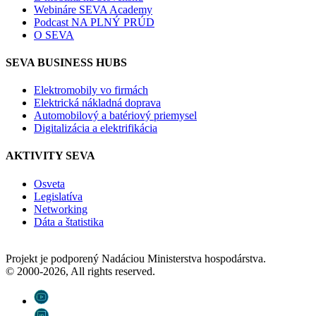
Webináre SEVA Academy
Podcast NA PLNÝ PRÚD
O SEVA
SEVA BUSINESS HUBS
Elektromobily vo firmách
Elektrická nákladná doprava
Automobilový a batériový priemysel
Digitalizácia a elektrifikácia
AKTIVITY SEVA
Osveta
Legislatíva
Networking
Dáta a štatistika
Projekt je podporený Nadáciou Ministerstva hospodárstva.
© 2000-2026, All rights reserved.