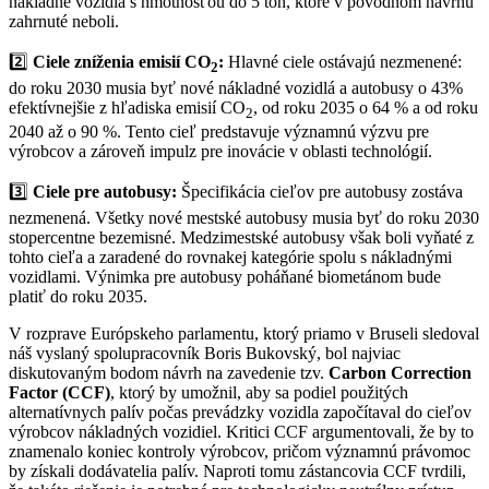
nákladné vozidlá s hmotnosťou do 5 ton, ktoré v pôvodnom návrhu
zahrnuté neboli.
2️⃣
Ciele zníženia emisií CO
:
Hlavné ciele ostávajú nezmenené:
2
do roku 2030 musia byť nové nákladné vozidlá a autobusy o 43%
efektívnejšie z hľadiska emisií CO
, od roku 2035 o 64 % a od roku
2
2040 až o 90 %. Tento cieľ predstavuje významnú výzvu pre
výrobcov a zároveň impulz pre inovácie v oblasti technológií.
3️⃣
Ciele pre autobusy:
Špecifikácia cieľov pre autobusy zostáva
nezmenená. Všetky nové mestské autobusy musia byť do roku 2030
stopercentne bezemisné. Medzimestské autobusy však boli vyňaté z
tohto cieľa a zaradené do rovnakej kategórie spolu s nákladnými
vozidlami. Výnimka pre autobusy poháňané biometánom bude
platiť do roku 2035.
V rozprave Európskeho parlamentu, ktorý priamo v Bruseli sledoval
náš vyslaný spolupracovník Boris Bukovský, bol najviac
diskutovaným bodom návrh na zavedenie tzv.
Carbon Correction
Factor (CCF)
, ktorý by umožnil, aby sa podiel použitých
alternatívnych palív počas prevádzky vozidla započítaval do cieľov
výrobcov nákladných vozidiel. Kritici CCF argumentovali, že by to
znamenalo koniec kontroly výrobcov, pričom významnú právomoc
by získali dodávatelia palív. Naproti tomu zástancovia CCF tvrdili,