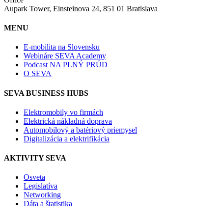
Aupark Tower, Einsteinova 24, 851 01 Bratislava
MENU
E-mobilita na Slovensku
Webináre SEVA Academy
Podcast NA PLNÝ PRÚD
O SEVA
SEVA BUSINESS HUBS
Elektromobily vo firmách
Elektrická nákladná doprava
Automobilový a batériový priemysel
Digitalizácia a elektrifikácia
AKTIVITY SEVA
Osveta
Legislatíva
Networking
Dáta a štatistika