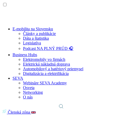
E-mobilita na Slovensku
Články a publikácie
Dáta a štatistika
Legislatíva
Podcast NA PLNÝ PRÚD 🎧
Business Hubs
Elektromobily vo firmách
Elektrická nákladná doprava
Automobilový a batériový priemysel
Digitalizácia a elektrifikácia
SEVA
Webináre SEVA Academy
Osveta
Networking
O nás
Členská zóna