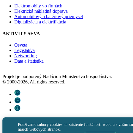
Elektromobily vo firmách
Elektrická nákladná doprava
Automobilový a batériový priemysel
Digitalizácia a elektrifikácia
AKTIVITY SEVA
Osveta
Legislatíva
Networking
Dáta a štatistika
Projekt je podporený Nadáciou Ministerstva hospodárstva.
© 2000-2026, All rights reserved.
Používame súbory cookies na zaistenie funkčnosti webu a s vaším sú
našich webových stránok.