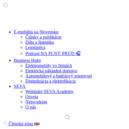
E-mobilita na Slovensku
Články a publikácie
Dáta a štatistika
Legislatíva
Podcast NA PLNÝ PRÚD 🎧
Business Hubs
Elektromobily vo firmách
Elektrická nákladná doprava
Automobilový a batériový priemysel
Digitalizácia a elektrifikácia
SEVA
Webináre SEVA Academy
Osveta
Networking
O nás
Členská zóna