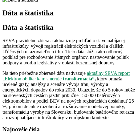
Dáta a štatistika
Dáta a štatistika
SEVA pravidelne zbiera a aktualizuje prehľad o stave nabíjacej
infraštruktúry, vývoji registrácií elektrických vozidiel a ďalších
kľúčových ukazovateľoch trhu. Tieto dáta slúžia ako odborný
podklad pre rozhodovanie štátnych orgánov, nastavovanie politík
podpory a tvorbu legislatívy v oblasti bezemisnej dopravy.
Na tieto priebežne zbierané dáta nadväzuje
aktuálny SEVA report
„Elektromobilita: kam smeruje
transformácia“
,
ktorý prináša
ucelené grafy, analýzy a scenáre vývoja trhu, výroby a
energetických dopadov do roku 2030. Ukazuje, že do 5 rokov môže
na slovenských cestách jazdiť približne 150 000 batériových
elektromobilov a podiel BEV na nových registráciách dosiahnuť 25
%, pričom detailne rozoberá aj rozširovanie modelovej ponuky,
transformáciu výroby na Slovensku, budovanie batériového reťazca
a rozvoj nabíjacej infraštruktúry v európskom kontexte.
Najnovšie čísla