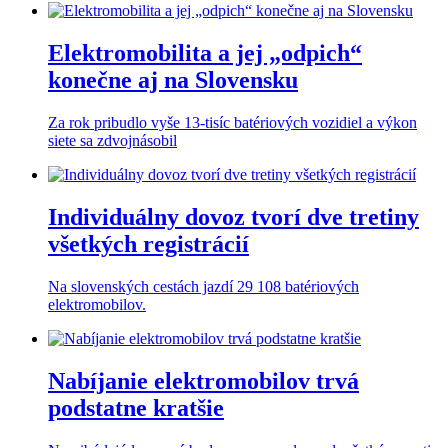
Elektromobilita a jej „odpich“
konečne aj na Slovensku
Za rok pribudlo vyše 13-tisíc batériových vozidiel a výkon
siete sa zdvojnásobil
Individuálny dovoz tvorí dve tretiny
všetkých registrácií
Na slovenských cestách jazdí 29 108 batériových
elektromobilov.
Nabíjanie elektromobilov trvá
podstatne kratšie