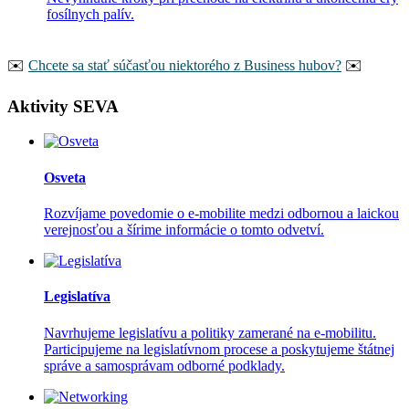
fosílnych palív.
️️✉️
Chcete sa stať súčasťou niektorého z Business hubov?
✉️
Aktivity SEVA
Osveta
Rozvíjame povedomie o e-mobilite medzi odbornou a laickou
verejnosťou a šírime informácie o tomto odvetví.
Legislatíva
Navrhujeme legislatívu a politiky zamerané na e-mobilitu.
Participujeme na legislatívnom procese a poskytujeme štátnej
správe a samosprávam odborné podklady.