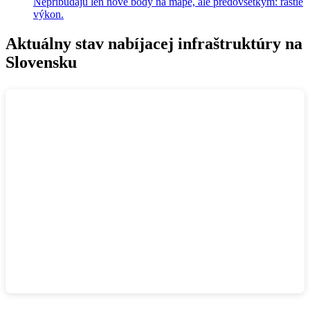
Nepribúdajú len nové body na mape, ale predovšetkým: rastie
výkon.
Aktuálny stav nabíjacej infraštruktúry na
Slovensku