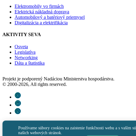
Elektromobily vo firmách
Elektrická nákladná doprava
Automobilový a batériový priemysel
Digitalizácia a elektrifikácia
AKTIVITY SEVA
Osveta
Legislatíva
Networking
Dáta a štatistika
Projekt je podporený Nadáciou Ministerstva hospodárstva.
© 2000-2026, All rights reserved.
Používame súbory cookies na zaistenie funkčnosti webu a s vaším sú
našich webových stránok.