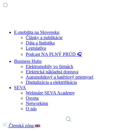
E-mobilita na Slovensku
Články a publikácie
Dáta a štatistika
Legislatíva
Podcast NA PLNÝ PRÚD 🎧
Business Hubs
Elektromobily vo firmách
Elektrická nákladná doprava
Automobilový a batériový priemysel
Digitalizácia a elektrifikácia
SEVA
Webináre SEVA Academy
Osveta
Networking
O nás
Členská zóna